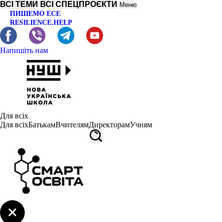
ВСІ ТЕМИ
ВСІ СПЕЦПРОЄКТИ
Меню
ПИШЕМО ЕСЕ
RESILIENCE.HELP
Напишіть нам
Для всіх
Для всіх
Батькам
Вчителям
Директорам
Учням