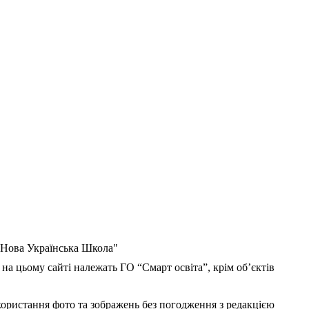
 "Нова Українська Школа"
 на цьому сайті належать ГО “Смарт освіта”, крім об’єктів
користання фото та зображень без погодження з редакцією