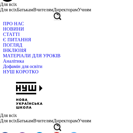
Для всіх
Для всіх
Батькам
Вчителям
Директорам
Учням
ПРО НАС
НОВИНИ
СТАТТІ
Є ПИТАННЯ
ПОГЛЯД
ІНКЛЮЗІЯ
МАТЕРІАЛИ ДЛЯ УРОКІВ
Аналітика
Дофамін для освіти
НУШ КОРОТКО
Для всіх
Для всіх
Батькам
Вчителям
Директорам
Учням