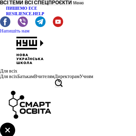
ВСІ ТЕМИ
ВСІ СПЕЦПРОЄКТИ
Меню
ПИШЕМО ЕСЕ
RESILIENCE.HELP
Напишіть нам
Для всіх
Для всіх
Батькам
Вчителям
Директорам
Учням