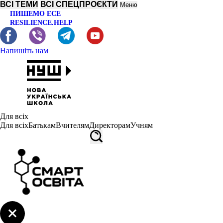
ВСІ ТЕМИ
ВСІ СПЕЦПРОЄКТИ
Меню
ПИШЕМО ЕСЕ
RESILIENCE.HELP
Напишіть нам
Для всіх
Для всіх
Батькам
Вчителям
Директорам
Учням