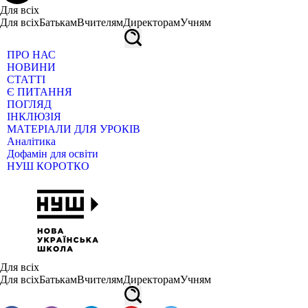
Для всіх
Для всіх
Батькам
Вчителям
Директорам
Учням
ПРО НАС
НОВИНИ
СТАТТІ
Є ПИТАННЯ
ПОГЛЯД
ІНКЛЮЗІЯ
МАТЕРІАЛИ ДЛЯ УРОКІВ
Аналітика
Дофамін для освіти
НУШ КОРОТКО
Для всіх
Для всіх
Батькам
Вчителям
Директорам
Учням