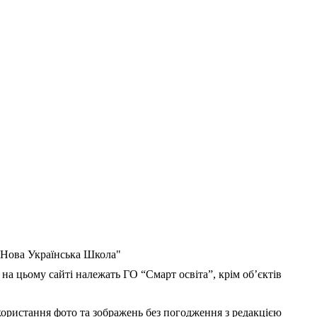
 "Нова Українська Школа"
 на цьому сайті належать ГО “Смарт освіта”, крім об’єктів
користання фото та зображень без погодження з редакцією