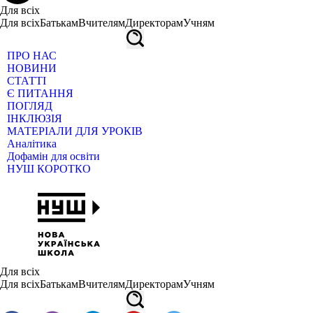
Для всіх
Для всіх
Батькам
Вчителям
Директорам
Учням
ПРО НАС
НОВИНИ
СТАТТІ
Є ПИТАННЯ
ПОГЛЯД
ІНКЛЮЗІЯ
МАТЕРІАЛИ ДЛЯ УРОКІВ
Аналітика
Дофамін для освіти
НУШ КОРОТКО
Для всіх
Для всіх
Батькам
Вчителям
Директорам
Учням