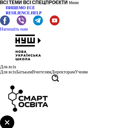
ВСІ ТЕМИ
ВСІ СПЕЦПРОЄКТИ
Меню
ПИШЕМО ЕСЕ
RESILIENCE.HELP
Напишіть нам
Для всіх
Для всіх
Батькам
Вчителям
Директорам
Учням