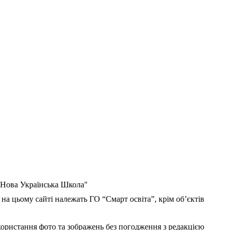
 "Нова Українська Школа"
 на цьому сайті належать ГО “Смарт освіта”, крім об’єктів
користання фото та зображень без погодження з редакцією