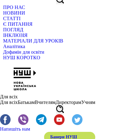
ПРО НАС
НОВИНИ
СТАТТІ
Є ПИТАННЯ
ПОГЛЯД
ІНКЛЮЗІЯ
МАТЕРІАЛИ ДЛЯ УРОКІВ
Аналітика
Дофамін для освіти
НУШ КОРОТКО
Для всіх
Для всіх
Батькам
Вчителям
Директорам
Учням
Напишіть нам
Банери НУШ