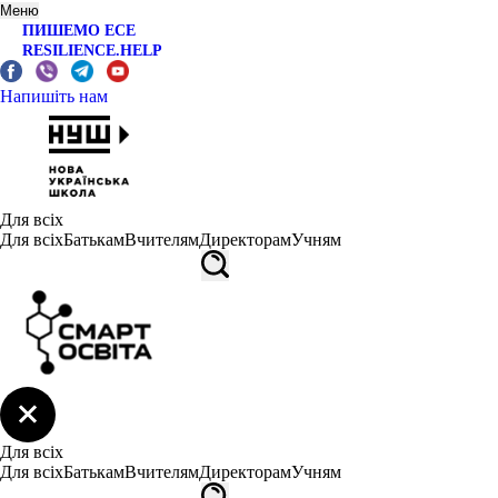
Меню
ПИШЕМО ЕСЕ
RESILIENCE.HELP
Напишіть нам
Для всіх
Для всіх
Батькам
Вчителям
Директорам
Учням
Для всіх
Для всіх
Батькам
Вчителям
Директорам
Учням