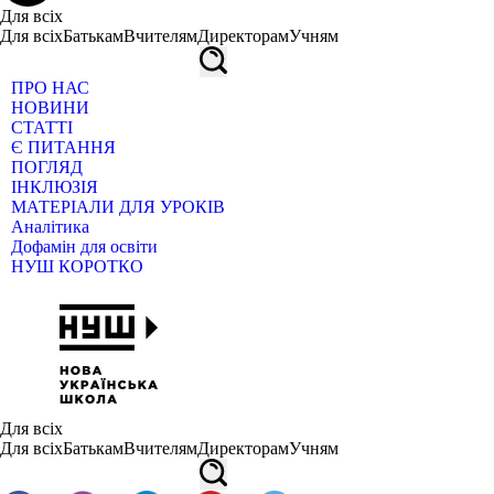
Для всіх
Для всіх
Батькам
Вчителям
Директорам
Учням
ПРО НАС
НОВИНИ
СТАТТІ
Є ПИТАННЯ
ПОГЛЯД
ІНКЛЮЗІЯ
МАТЕРІАЛИ ДЛЯ УРОКІВ
Аналітика
Дофамін для освіти
НУШ КОРОТКО
Для всіх
Для всіх
Батькам
Вчителям
Директорам
Учням