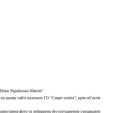
 "Нова Українська Школа"
 на цьому сайті належать ГО “Смарт освіта”, крім об’єктів
користання фото та зображень без погодження з редакцією