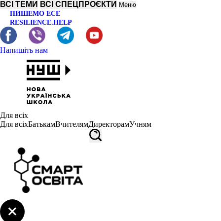
ВСІ ТЕМИ
ВСІ СПЕЦПРОЄКТИ
Меню
ПИШЕМО ЕСЕ
RESILIENCE.HELP
Напишіть нам
Для всіх
Для всіх
Батькам
Вчителям
Директорам
Учням