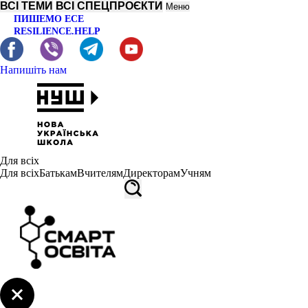
ВСІ ТЕМИ
ВСІ СПЕЦПРОЄКТИ
Меню
ПИШЕМО ЕСЕ
RESILIENCE.HELP
Напишіть нам
Для всіх
Для всіх
Батькам
Вчителям
Директорам
Учням