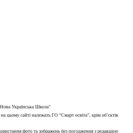
 "Нова Українська Школа"
 на цьому сайті належать ГО “Смарт освіта”, крім об’єктів
користання фото та зображень без погодження з редакцією