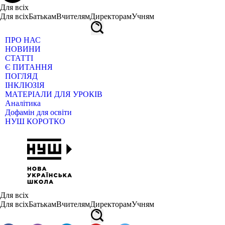
Для всіх
Для всіх
Батькам
Вчителям
Директорам
Учням
ПРО НАС
НОВИНИ
СТАТТІ
Є ПИТАННЯ
ПОГЛЯД
ІНКЛЮЗІЯ
МАТЕРІАЛИ ДЛЯ УРОКІВ
Аналітика
Дофамін для освіти
НУШ КОРОТКО
Для всіх
Для всіх
Батькам
Вчителям
Директорам
Учням