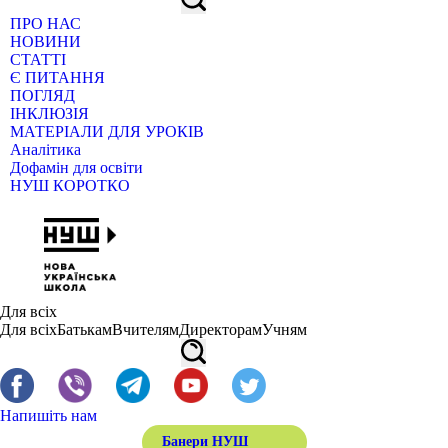
ПРО НАС
НОВИНИ
СТАТТІ
Є ПИТАННЯ
ПОГЛЯД
ІНКЛЮЗІЯ
МАТЕРІАЛИ ДЛЯ УРОКІВ
Аналітика
Дофамін для освіти
НУШ КОРОТКО
Для всіх
Для всіх
Батькам
Вчителям
Директорам
Учням
Напишіть нам
Банери НУШ