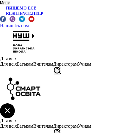
Меню
ПИШЕМО ЕСЕ
RESILIENCE.HELP
Напишіть нам
Для всіх
Для всіх
Батькам
Вчителям
Директорам
Учням
Для всіх
Для всіх
Батькам
Вчителям
Директорам
Учням