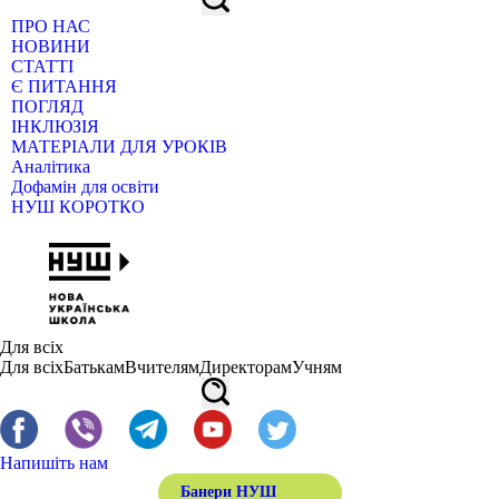
ПРО НАС
НОВИНИ
СТАТТІ
Є ПИТАННЯ
ПОГЛЯД
ІНКЛЮЗІЯ
МАТЕРІАЛИ ДЛЯ УРОКІВ
Аналітика
Дофамін для освіти
НУШ КОРОТКО
Для всіх
Для всіх
Батькам
Вчителям
Директорам
Учням
Напишіть нам
Банери НУШ