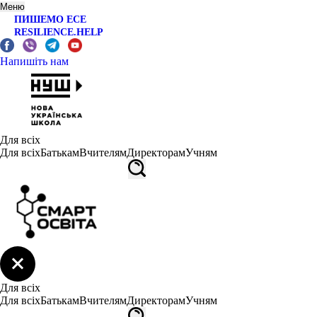
Меню
ПИШЕМО ЕСЕ
RESILIENCE.HELP
Напишіть нам
Для всіх
Для всіх
Батькам
Вчителям
Директорам
Учням
Для всіх
Для всіх
Батькам
Вчителям
Директорам
Учням