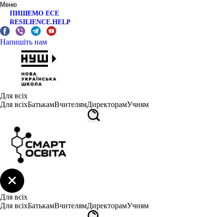
Меню
ПИШЕМО ЕСЕ
RESILIENCE.HELP
Напишіть нам
Для всіх
Для всіх
Батькам
Вчителям
Директорам
Учням
Для всіх
Для всіх
Батькам
Вчителям
Директорам
Учням