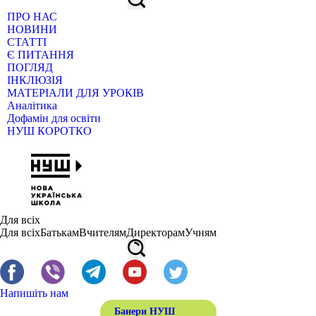
ПРО НАС
НОВИНИ
СТАТТІ
Є ПИТАННЯ
ПОГЛЯД
ІНКЛЮЗІЯ
МАТЕРІАЛИ ДЛЯ УРОКІВ
Аналітика
Дофамін для освіти
НУШ КОРОТКО
Для всіх
Для всіх
Батькам
Вчителям
Директорам
Учням
Напишіть нам
Банери НУШ