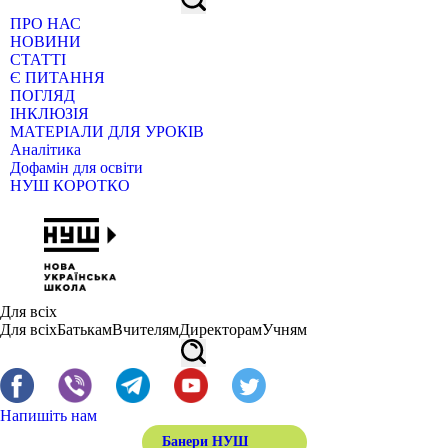
ПРО НАС
НОВИНИ
СТАТТІ
Є ПИТАННЯ
ПОГЛЯД
ІНКЛЮЗІЯ
МАТЕРІАЛИ ДЛЯ УРОКІВ
Аналітика
Дофамін для освіти
НУШ КОРОТКО
Для всіх
Для всіх
Батькам
Вчителям
Директорам
Учням
Напишіть нам
Банери НУШ