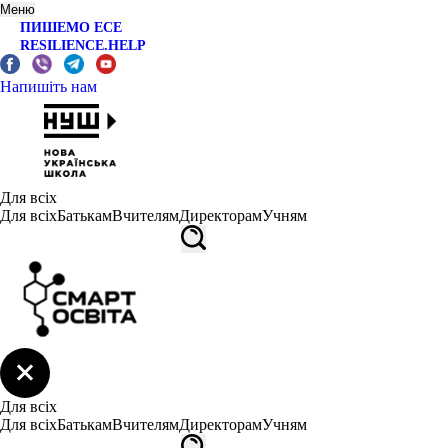
Меню
ПИШЕМО ЕСЕ
RESILIENCE.HELP
Напишіть нам
Для всіх
Для всіх
Батькам
Вчителям
Директорам
Учням
Для всіх
Для всіх
Батькам
Вчителям
Директорам
Учням