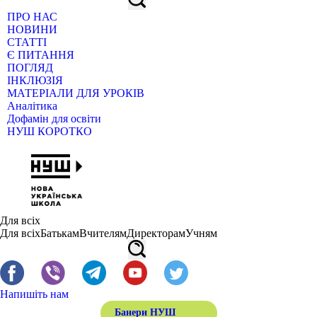
ПРО НАС
НОВИНИ
СТАТТІ
Є ПИТАННЯ
ПОГЛЯД
ІНКЛЮЗІЯ
МАТЕРІАЛИ ДЛЯ УРОКІВ
Аналітика
Дофамін для освіти
НУШ КОРОТКО
Для всіх
Для всіх
Батькам
Вчителям
Директорам
Учням
Напишіть нам
Банери НУШ