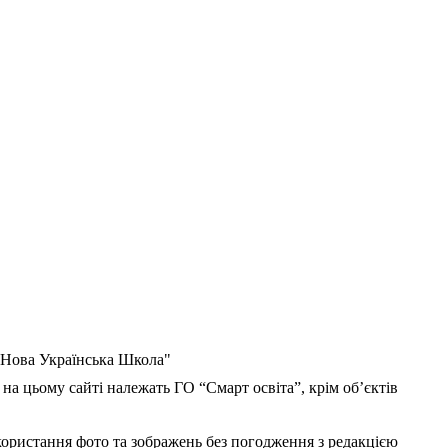
 "Нова Українська Школа"
 на цьому сайті належать ГО “Смарт освіта”, крім об’єктів
користання фото та зображень без погодження з редакцією