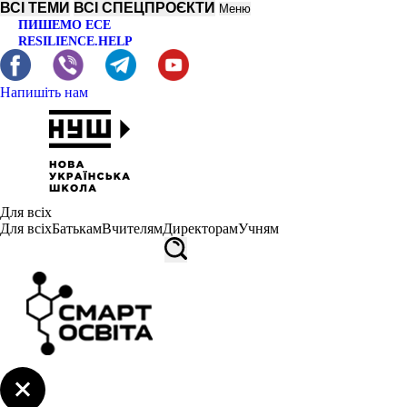
ВСІ ТЕМИ
ВСІ СПЕЦПРОЄКТИ
Меню
ПИШЕМО ЕСЕ
RESILIENCE.HELP
Напишіть нам
Для всіх
Для всіх
Батькам
Вчителям
Директорам
Учням