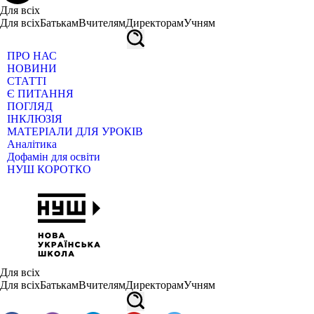
Для всіх
Для всіх
Батькам
Вчителям
Директорам
Учням
ПРО НАС
НОВИНИ
СТАТТІ
Є ПИТАННЯ
ПОГЛЯД
ІНКЛЮЗІЯ
МАТЕРІАЛИ ДЛЯ УРОКІВ
Аналітика
Дофамін для освіти
НУШ КОРОТКО
Для всіх
Для всіх
Батькам
Вчителям
Директорам
Учням