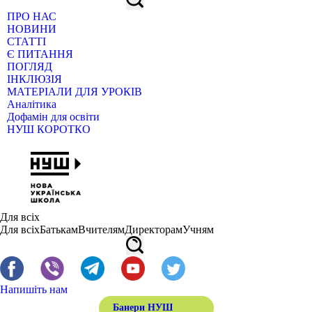
ПРО НАС
НОВИНИ
СТАТТІ
Є ПИТАННЯ
ПОГЛЯД
ІНКЛЮЗІЯ
МАТЕРІАЛИ ДЛЯ УРОКІВ
Аналітика
Дофамін для освіти
НУШ КОРОТКО
Для всіх
Для всіх
Батькам
Вчителям
Директорам
Учням
Напишіть нам
Банери НУШ