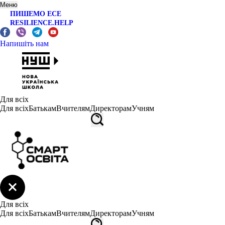
Меню
ПИШЕМО ЕСЕ
RESILIENCE.HELP
Напишіть нам
Для всіх
Для всіх
Батькам
Вчителям
Директорам
Учням
Для всіх
Для всіх
Батькам
Вчителям
Директорам
Учням