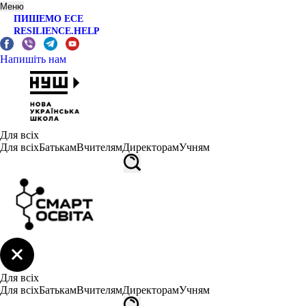
Меню
ПИШЕМО ЕСЕ
RESILIENCE.HELP
Напишіть нам
Для всіх
Для всіх
Батькам
Вчителям
Директорам
Учням
Для всіх
Для всіх
Батькам
Вчителям
Директорам
Учням