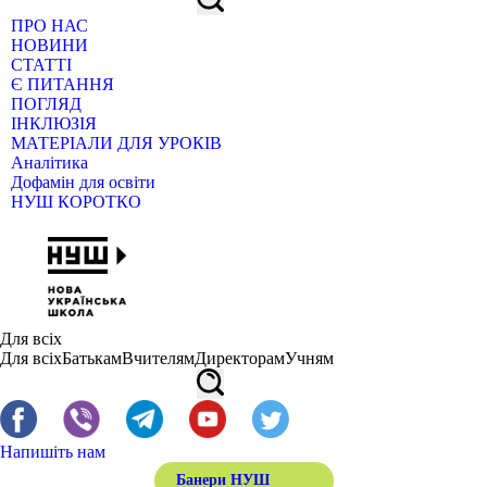
ПРО НАС
НОВИНИ
СТАТТІ
Є ПИТАННЯ
ПОГЛЯД
ІНКЛЮЗІЯ
МАТЕРІАЛИ ДЛЯ УРОКІВ
Аналітика
Дофамін для освіти
НУШ КОРОТКО
Для всіх
Для всіх
Батькам
Вчителям
Директорам
Учням
Напишіть нам
Банери НУШ