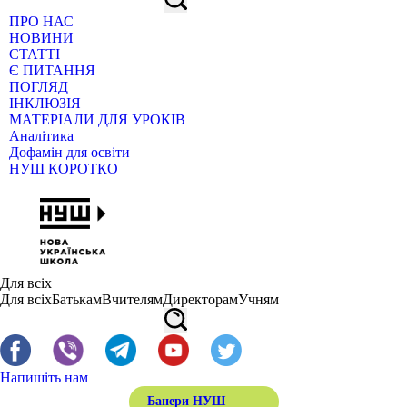
ПРО НАС
НОВИНИ
СТАТТІ
Є ПИТАННЯ
ПОГЛЯД
ІНКЛЮЗІЯ
МАТЕРІАЛИ ДЛЯ УРОКІВ
Аналітика
Дофамін для освіти
НУШ КОРОТКО
Для всіх
Для всіх
Батькам
Вчителям
Директорам
Учням
Напишіть нам
Банери НУШ