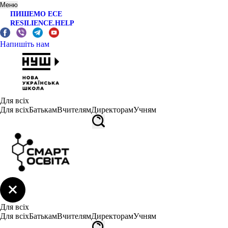
Меню
ПИШЕМО ЕСЕ
RESILIENCE.HELP
Напишіть нам
Для всіх
Для всіх
Батькам
Вчителям
Директорам
Учням
Для всіх
Для всіх
Батькам
Вчителям
Директорам
Учням