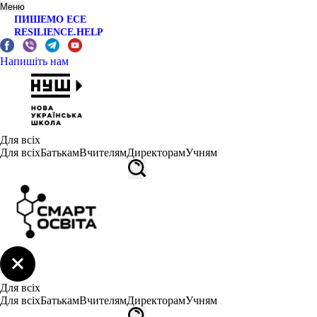
Меню
ПИШЕМО ЕСЕ
RESILIENCE.HELP
Напишіть нам
Для всіх
Для всіх
Батькам
Вчителям
Директорам
Учням
Для всіх
Для всіх
Батькам
Вчителям
Директорам
Учням