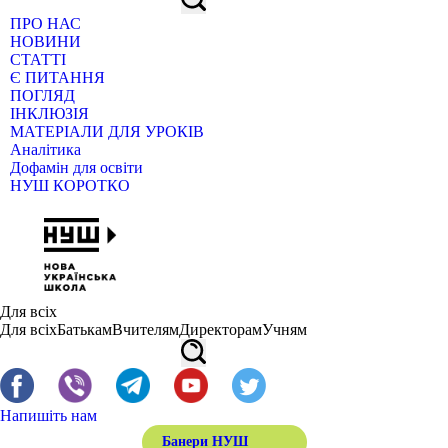
ПРО НАС
НОВИНИ
СТАТТІ
Є ПИТАННЯ
ПОГЛЯД
ІНКЛЮЗІЯ
МАТЕРІАЛИ ДЛЯ УРОКІВ
Аналітика
Дофамін для освіти
НУШ КОРОТКО
Для всіх
Для всіх
Батькам
Вчителям
Директорам
Учням
Напишіть нам
Банери НУШ