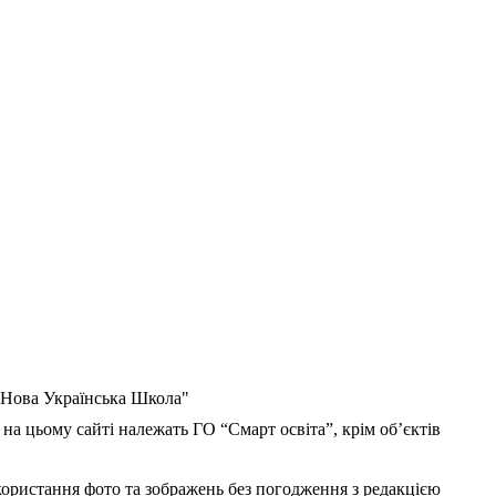
 "Нова Українська Школа"
 на цьому сайті належать ГО “Смарт освіта”, крім об’єктів
користання фото та зображень без погодження з редакцією