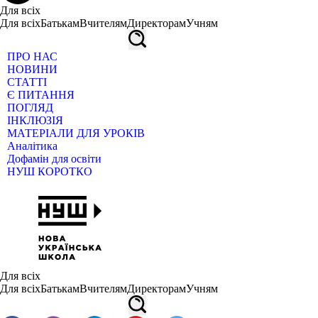
Для всіх
Для всіх
Батькам
Вчителям
Директорам
Учням
ПРО НАС
НОВИНИ
СТАТТІ
Є ПИТАННЯ
ПОГЛЯД
ІНКЛЮЗІЯ
МАТЕРІАЛИ ДЛЯ УРОКІВ
Аналітика
Дофамін для освіти
НУШ КОРОТКО
Для всіх
Для всіх
Батькам
Вчителям
Директорам
Учням