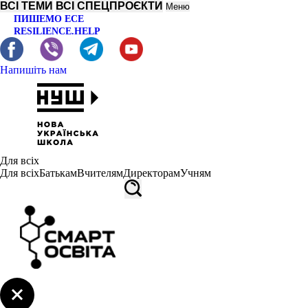
ВСІ ТЕМИ
ВСІ СПЕЦПРОЄКТИ
Меню
ПИШЕМО ЕСЕ
RESILIENCE.HELP
Напишіть нам
Для всіх
Для всіх
Батькам
Вчителям
Директорам
Учням