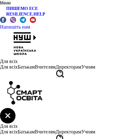
Меню
ПИШЕМО ЕСЕ
RESILIENCE.HELP
Напишіть нам
Для всіх
Для всіх
Батькам
Вчителям
Директорам
Учням
Для всіх
Для всіх
Батькам
Вчителям
Директорам
Учням