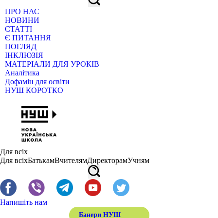
ПРО НАС
НОВИНИ
СТАТТІ
Є ПИТАННЯ
ПОГЛЯД
ІНКЛЮЗІЯ
МАТЕРІАЛИ ДЛЯ УРОКІВ
Аналітика
Дофамін для освіти
НУШ КОРОТКО
Для всіх
Для всіх
Батькам
Вчителям
Директорам
Учням
Напишіть нам
Банери НУШ