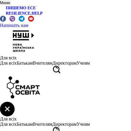
Меню
ПИШЕМО ЕСЕ
RESILIENCE.HELP
Напишіть нам
Для всіх
Для всіх
Батькам
Вчителям
Директорам
Учням
Для всіх
Для всіх
Батькам
Вчителям
Директорам
Учням