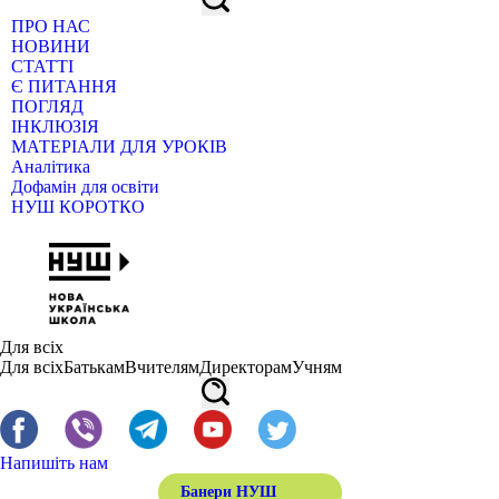
ПРО НАС
НОВИНИ
СТАТТІ
Є ПИТАННЯ
ПОГЛЯД
ІНКЛЮЗІЯ
МАТЕРІАЛИ ДЛЯ УРОКІВ
Аналітика
Дофамін для освіти
НУШ КОРОТКО
Для всіх
Для всіх
Батькам
Вчителям
Директорам
Учням
Напишіть нам
Банери НУШ