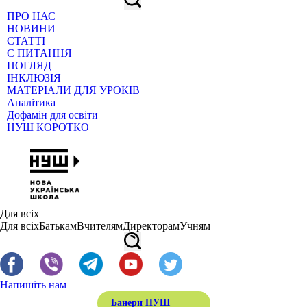
ПРО НАС
НОВИНИ
СТАТТІ
Є ПИТАННЯ
ПОГЛЯД
ІНКЛЮЗІЯ
МАТЕРІАЛИ ДЛЯ УРОКІВ
Аналітика
Дофамін для освіти
НУШ КОРОТКО
Для всіх
Для всіх
Батькам
Вчителям
Директорам
Учням
Напишіть нам
Банери НУШ