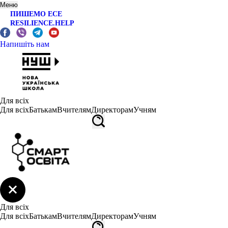
Меню
ПИШЕМО ЕСЕ
RESILIENCE.HELP
Напишіть нам
Для всіх
Для всіх
Батькам
Вчителям
Директорам
Учням
Для всіх
Для всіх
Батькам
Вчителям
Директорам
Учням