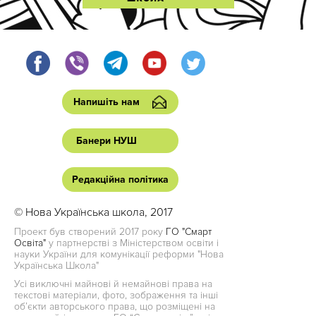
Напишіть нам
Банери НУШ
Редакційна політика
© Нова Українська школа, 2017
Проект був створений 2017 року
ГО "Смарт
Освіта"
у партнерстві з Міністерством освіти і
науки України для комунікації реформи "Нова
Українська Школа"
Усі виключні майнові й немайнові права на
текстові матеріали, фото, зображення та інші
об’єкти авторського права, що розміщені на