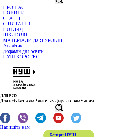
ПРО НАС
НОВИНИ
СТАТТІ
Є ПИТАННЯ
ПОГЛЯД
ІНКЛЮЗІЯ
МАТЕРІАЛИ ДЛЯ УРОКІВ
Аналітика
Дофамін для освіти
НУШ КОРОТКО
Для всіх
Для всіх
Батькам
Вчителям
Директорам
Учням
Напишіть нам
Банери НУШ