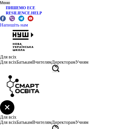
Меню
ПИШЕМО ЕСЕ
RESILIENCE.HELP
Напишіть нам
Для всіх
Для всіх
Батькам
Вчителям
Директорам
Учням
Для всіх
Для всіх
Батькам
Вчителям
Директорам
Учням