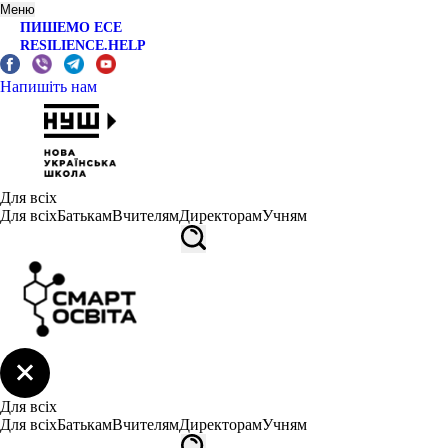
Меню
ПИШЕМО ЕСЕ
RESILIENCE.HELP
Напишіть нам
Для всіх
Для всіх
Батькам
Вчителям
Директорам
Учням
Для всіх
Для всіх
Батькам
Вчителям
Директорам
Учням