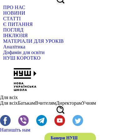
ПРО НАС
НОВИНИ
СТАТТІ
Є ПИТАННЯ
ПОГЛЯД
ІНКЛЮЗІЯ
МАТЕРІАЛИ ДЛЯ УРОКІВ
Аналітика
Дофамін для освіти
НУШ КОРОТКО
Для всіх
Для всіх
Батькам
Вчителям
Директорам
Учням
Напишіть нам
Банери НУШ