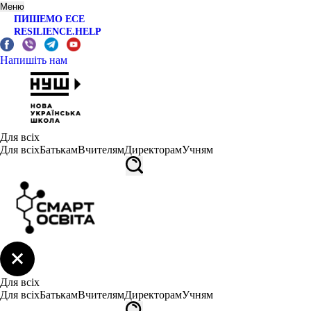
Меню
ПИШЕМО ЕСЕ
RESILIENCE.HELP
Напишіть нам
Для всіх
Для всіх
Батькам
Вчителям
Директорам
Учням
Для всіх
Для всіх
Батькам
Вчителям
Директорам
Учням