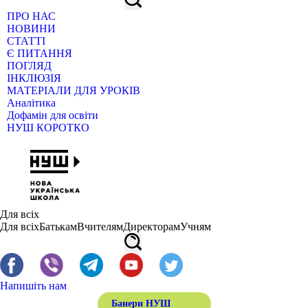
ПРО НАС
НОВИНИ
СТАТТІ
Є ПИТАННЯ
ПОГЛЯД
ІНКЛЮЗІЯ
МАТЕРІАЛИ ДЛЯ УРОКІВ
Аналітика
Дофамін для освіти
НУШ КОРОТКО
Для всіх
Для всіх
Батькам
Вчителям
Директорам
Учням
Напишіть нам
Банери НУШ