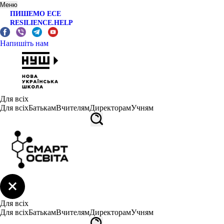
Меню
ПИШЕМО ЕСЕ
RESILIENCE.HELP
Напишіть нам
Для всіх
Для всіх
Батькам
Вчителям
Директорам
Учням
Для всіх
Для всіх
Батькам
Вчителям
Директорам
Учням