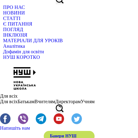
ПРО НАС
НОВИНИ
СТАТТІ
Є ПИТАННЯ
ПОГЛЯД
ІНКЛЮЗІЯ
МАТЕРІАЛИ ДЛЯ УРОКІВ
Аналітика
Дофамін для освіти
НУШ КОРОТКО
Для всіх
Для всіх
Батькам
Вчителям
Директорам
Учням
Напишіть нам
Банери НУШ