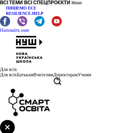
ВСІ ТЕМИ
ВСІ СПЕЦПРОЄКТИ
Меню
ПИШЕМО ЕСЕ
RESILIENCE.HELP
Напишіть нам
Для всіх
Для всіх
Батькам
Вчителям
Директорам
Учням