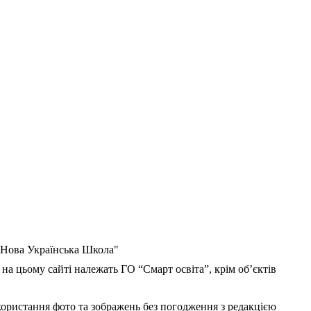
 "Нова Українська Школа"
 на цьому сайті належать ГО “Смарт освіта”, крім об’єктів
користання фото та зображень без погодження з редакцією