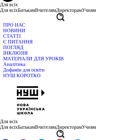
Для всіх
Для всіх
Батькам
Вчителям
Директорам
Учням
ПРО НАС
НОВИНИ
СТАТТІ
Є ПИТАННЯ
ПОГЛЯД
ІНКЛЮЗІЯ
МАТЕРІАЛИ ДЛЯ УРОКІВ
Аналітика
Дофамін для освіти
НУШ КОРОТКО
Для всіх
Для всіх
Батькам
Вчителям
Директорам
Учням