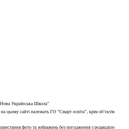
 "Нова Українська Школа"
 на цьому сайті належать ГО “Смарт освіта”, крім об’єктів
користання фото та зображень без погодження з редакцією