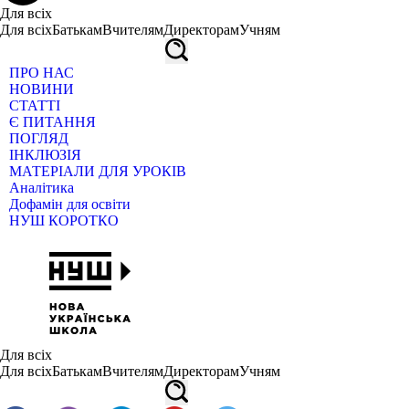
Для всіх
Для всіх
Батькам
Вчителям
Директорам
Учням
ПРО НАС
НОВИНИ
СТАТТІ
Є ПИТАННЯ
ПОГЛЯД
ІНКЛЮЗІЯ
МАТЕРІАЛИ ДЛЯ УРОКІВ
Аналітика
Дофамін для освіти
НУШ КОРОТКО
Для всіх
Для всіх
Батькам
Вчителям
Директорам
Учням