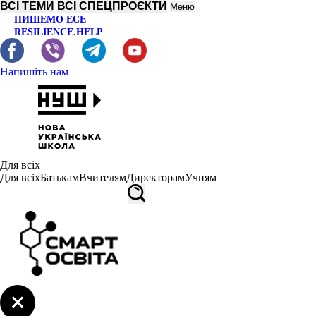
ВСІ ТЕМИ
ВСІ СПЕЦПРОЄКТИ
Меню
ПИШЕМО ЕСЕ
RESILIENCE.HELP
Напишіть нам
Для всіх
Для всіх
Батькам
Вчителям
Директорам
Учням