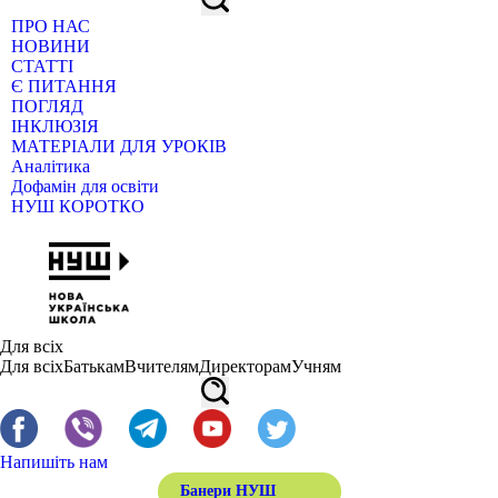
ПРО НАС
НОВИНИ
СТАТТІ
Є ПИТАННЯ
ПОГЛЯД
ІНКЛЮЗІЯ
МАТЕРІАЛИ ДЛЯ УРОКІВ
Аналітика
Дофамін для освіти
НУШ КОРОТКО
Для всіх
Для всіх
Батькам
Вчителям
Директорам
Учням
Напишіть нам
Банери НУШ