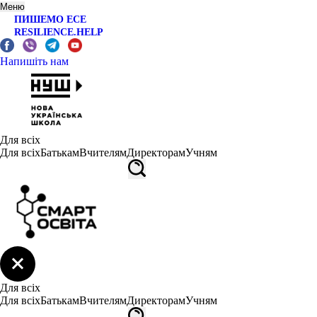
Меню
ПИШЕМО ЕСЕ
RESILIENCE.HELP
Напишіть нам
Для всіх
Для всіх
Батькам
Вчителям
Директорам
Учням
Для всіх
Для всіх
Батькам
Вчителям
Директорам
Учням