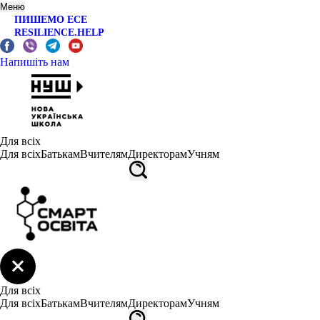
Меню
ПИШЕМО ЕСЕ
RESILIENCE.HELP
Напишіть нам
Для всіх
Для всіх
Батькам
Вчителям
Директорам
Учням
Для всіх
Для всіх
Батькам
Вчителям
Директорам
Учням