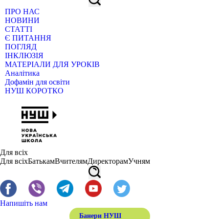
ПРО НАС
НОВИНИ
СТАТТІ
Є ПИТАННЯ
ПОГЛЯД
ІНКЛЮЗІЯ
МАТЕРІАЛИ ДЛЯ УРОКІВ
Аналітика
Дофамін для освіти
НУШ КОРОТКО
Для всіх
Для всіх
Батькам
Вчителям
Директорам
Учням
Напишіть нам
Банери НУШ