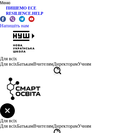
Меню
ПИШЕМО ЕСЕ
RESILIENCE.HELP
Напишіть нам
Для всіх
Для всіх
Батькам
Вчителям
Директорам
Учням
Для всіх
Для всіх
Батькам
Вчителям
Директорам
Учням