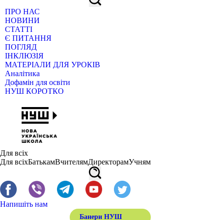
ПРО НАС
НОВИНИ
СТАТТІ
Є ПИТАННЯ
ПОГЛЯД
ІНКЛЮЗІЯ
МАТЕРІАЛИ ДЛЯ УРОКІВ
Аналітика
Дофамін для освіти
НУШ КОРОТКО
Для всіх
Для всіх
Батькам
Вчителям
Директорам
Учням
Напишіть нам
Банери НУШ