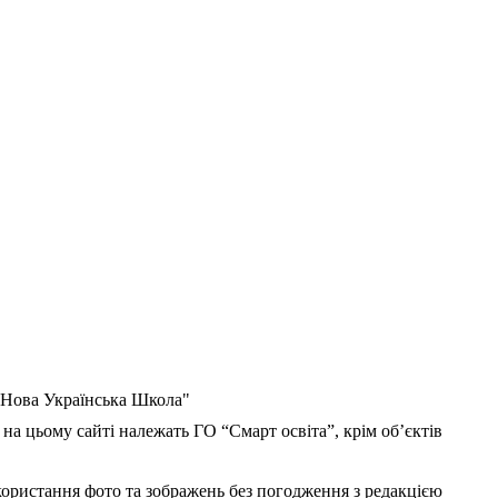
 "Нова Українська Школа"
 на цьому сайті належать ГО “Смарт освіта”, крім об’єктів
користання фото та зображень без погодження з редакцією