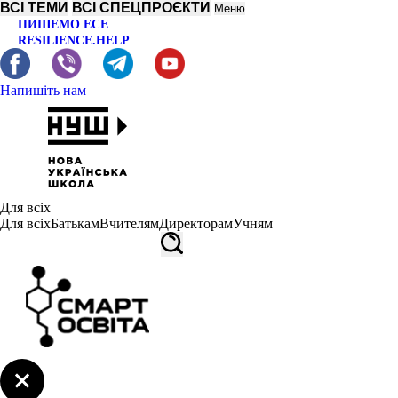
ВСІ ТЕМИ
ВСІ СПЕЦПРОЄКТИ
Меню
ПИШЕМО ЕСЕ
RESILIENCE.HELP
Напишіть нам
Для всіх
Для всіх
Батькам
Вчителям
Директорам
Учням