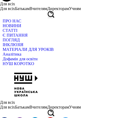
Для всіх
Для всіх
Батькам
Вчителям
Директорам
Учням
ПРО НАС
НОВИНИ
СТАТТІ
Є ПИТАННЯ
ПОГЛЯД
ІНКЛЮЗІЯ
МАТЕРІАЛИ ДЛЯ УРОКІВ
Аналітика
Дофамін для освіти
НУШ КОРОТКО
Для всіх
Для всіх
Батькам
Вчителям
Директорам
Учням