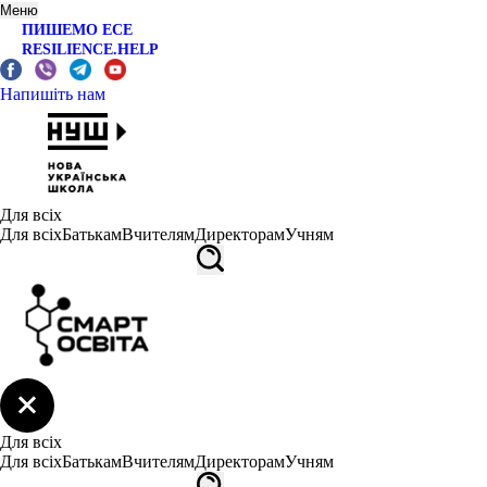
Меню
ПИШЕМО ЕСЕ
RESILIENCE.HELP
Напишіть нам
Для всіх
Для всіх
Батькам
Вчителям
Директорам
Учням
Для всіх
Для всіх
Батькам
Вчителям
Директорам
Учням