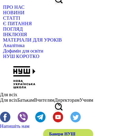
ПРО НАС
НОВИНИ
СТАТТІ
Є ПИТАННЯ
ПОГЛЯД
ІНКЛЮЗІЯ
МАТЕРІАЛИ ДЛЯ УРОКІВ
Аналітика
Дофамін для освіти
НУШ КОРОТКО
Для всіх
Для всіх
Батькам
Вчителям
Директорам
Учням
Напишіть нам
Банери НУШ