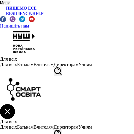
Меню
ПИШЕМО ЕСЕ
RESILIENCE.HELP
Напишіть нам
Для всіх
Для всіх
Батькам
Вчителям
Директорам
Учням
Для всіх
Для всіх
Батькам
Вчителям
Директорам
Учням