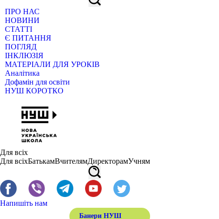
ПРО НАС
НОВИНИ
СТАТТІ
Є ПИТАННЯ
ПОГЛЯД
ІНКЛЮЗІЯ
МАТЕРІАЛИ ДЛЯ УРОКІВ
Аналітика
Дофамін для освіти
НУШ КОРОТКО
Для всіх
Для всіх
Батькам
Вчителям
Директорам
Учням
Напишіть нам
Банери НУШ