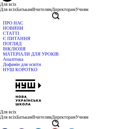
Для всіх
Для всіх
Батькам
Вчителям
Директорам
Учням
ПРО НАС
НОВИНИ
СТАТТІ
Є ПИТАННЯ
ПОГЛЯД
ІНКЛЮЗІЯ
МАТЕРІАЛИ ДЛЯ УРОКІВ
Аналітика
Дофамін для освіти
НУШ КОРОТКО
Для всіх
Для всіх
Батькам
Вчителям
Директорам
Учням