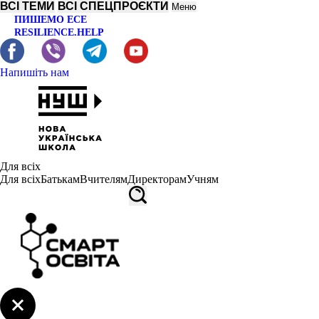
ВСІ ТЕМИ
ВСІ СПЕЦПРОЄКТИ
Меню
ПИШЕМО ЕСЕ
RESILIENCE.HELP
Напишіть нам
Для всіх
Для всіх
Батькам
Вчителям
Директорам
Учням