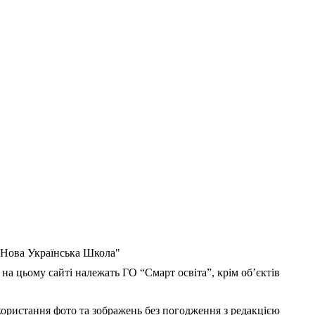
 "Нова Українська Школа"
 на цьому сайті належать ГО “Смарт освіта”, крім об’єктів
користання фото та зображень без погодження з редакцією