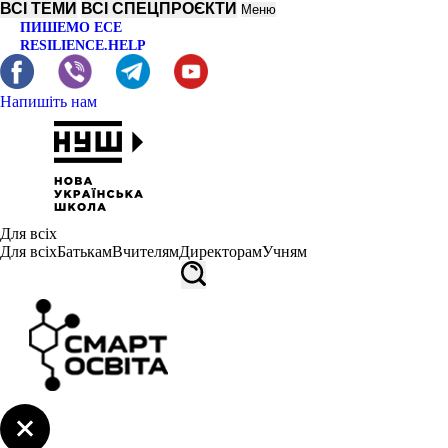
ВСІ ТЕМИ
ВСІ СПЕЦПРОЄКТИ
Меню
ПИШЕМО ЕСЕ
RESILIENCE.HELP
Напишіть нам
Для всіх
Для всіх
Батькам
Вчителям
Директорам
Учням