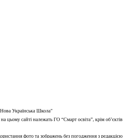
 "Нова Українська Школа"
 на цьому сайті належать ГО “Смарт освіта”, крім об’єктів
користання фото та зображень без погодження з редакцією