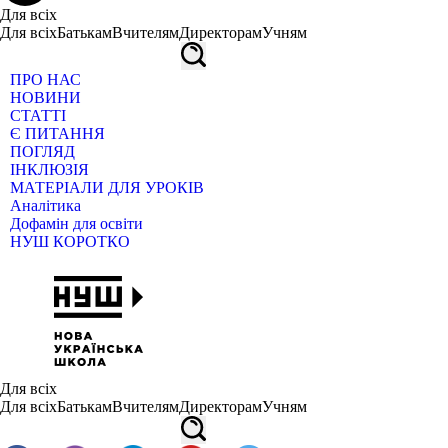
Для всіх
Для всіх
Батькам
Вчителям
Директорам
Учням
ПРО НАС
НОВИНИ
СТАТТІ
Є ПИТАННЯ
ПОГЛЯД
ІНКЛЮЗІЯ
МАТЕРІАЛИ ДЛЯ УРОКІВ
Аналітика
Дофамін для освіти
НУШ КОРОТКО
Для всіх
Для всіх
Батькам
Вчителям
Директорам
Учням