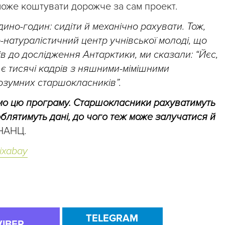
може коштувати дорожче за сам проект.
ино-годин: сидіти й механічно рахувати. Тож,
-натуралістичний центр учнівської молоді, що
в до дослідження Антарктики, ми сказали: “Йєс,
с є тисячі кадрів з няшними-мімішними
 розумних старшокласників”.
ємо цю програму. Старшокласники рахуватимуть
роблятимуть дані, до чого теж може залучатися й
 НАНЦ.
ixabay
TELEGRAM
VIBER