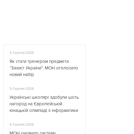
5 Серпня 2026
Як стати тренером предмета
“Захист України”: МОН оголосило
новий набір
5 Серпня 2026
Українські школярі здобули шість
нагород на Європейській
юнацькій олімпіаді з інформатики
5 Серпня 2026
МОН оновило систему