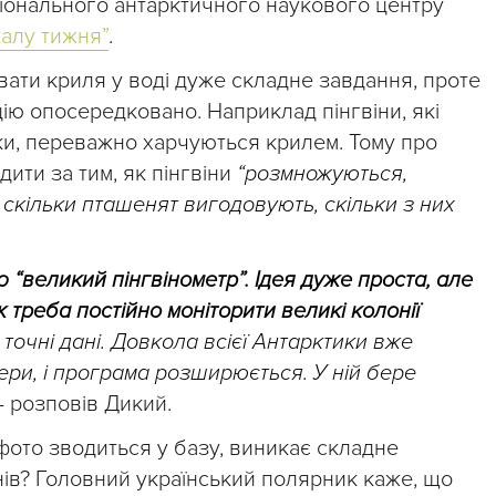
іонального антарктичного наукового центру
алу тижня”
.
ати криля у воді дуже складне завдання, проте
ію опосередковано. Наприклад пінгвіни, які
ки, переважно харчуються крилем. Тому про
ити за тим, як пінгвіни
“розмножуються,
 скільки пташенят вигодовують, скільки з них
“великий пінгвінометр”. Ідея дуже проста, але
ж треба постійно моніторити великі колонії
 точні дані. Довкола всієї Антарктики вже
ери, і програма розширюється. У ній бере
 – розповів Дикий.
ь фото зводиться у базу, виникає складне
нів? Головний український полярник каже, що