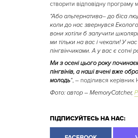
створити відповідну програму 
“Або альтернатива
–
до біса люд
коли до нас звернувся Еколого
вони хотіли б залучити школярі
ми тільки на вас і чекали! У на
пінгвінчиками. А у вас є сотні
Ми з осені цього року почина
пінгвінів, а наші вчені вже об
молодь
“
, – поділився керівник
Фото: автор – MemoryCatcher,
P
ПІДПИСУЙТЕСЬ НА НАС:
FACEBOOK