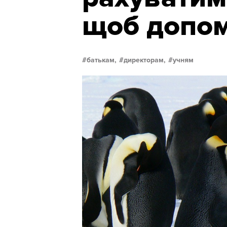
щоб допом
батькам,
директорам,
учням