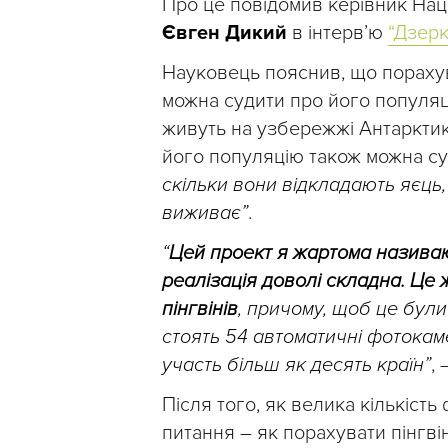
Про це повідомив керівник Нац
Євген Дикий
в інтерв’ю
“Дзерк
Науковець пояснив, що порахув
можна судити про його популяц
живуть на узбережжі Антаркти
його популяцію також можна суд
скільки вони відкладають яєць,
виживає”
.
“
Цей проект я жартома називаю 
реалізація доволі складна. Це 
пінгвінів
, причому, щоб це були
стоять 54 автоматичні фотокам
участь більш як десять країн”
,
Після того, як велика кількіст
питання – як порахувати пінгві