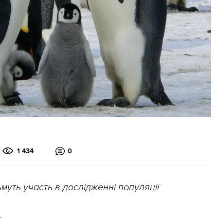
1 434
0
муть участь в дослідженні популяції