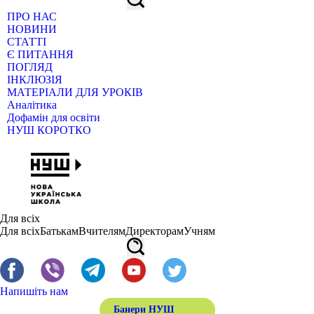
ПРО НАС
НОВИНИ
СТАТТІ
Є ПИТАННЯ
ПОГЛЯД
ІНКЛЮЗІЯ
МАТЕРІАЛИ ДЛЯ УРОКІВ
Аналітика
Дофамін для освіти
НУШ КОРОТКО
Для всіх
Для всіх
Батькам
Вчителям
Директорам
Учням
Напишіть нам
Банери НУШ