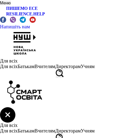
Меню
ПИШЕМО ЕСЕ
RESILIENCE.HELP
Напишіть нам
Для всіх
Для всіх
Батькам
Вчителям
Директорам
Учням
Для всіх
Для всіх
Батькам
Вчителям
Директорам
Учням