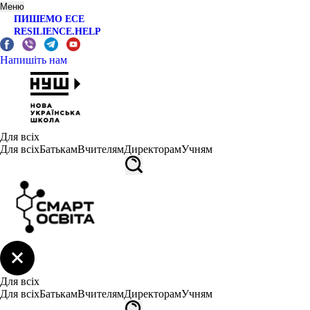
Меню
ПИШЕМО ЕСЕ
RESILIENCE.HELP
Напишіть нам
Для всіх
Для всіх
Батькам
Вчителям
Директорам
Учням
Для всіх
Для всіх
Батькам
Вчителям
Директорам
Учням