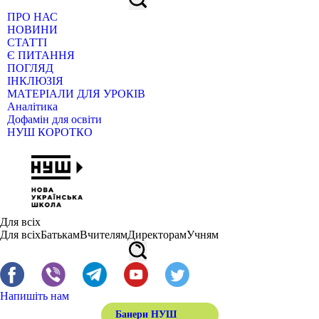
ПРО НАС
НОВИНИ
СТАТТІ
Є ПИТАННЯ
ПОГЛЯД
ІНКЛЮЗІЯ
МАТЕРІАЛИ ДЛЯ УРОКІВ
Аналітика
Дофамін для освіти
НУШ КОРОТКО
Для всіх
Для всіх
Батькам
Вчителям
Директорам
Учням
Напишіть нам
Банери НУШ