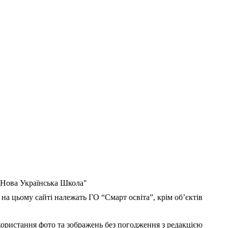
 "Нова Українська Школа"
 на цьому сайті належать ГО “Смарт освіта”, крім об’єктів
користання фото та зображень без погодження з редакцією