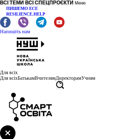
ВСІ ТЕМИ
ВСІ СПЕЦПРОЄКТИ
Меню
ПИШЕМО ЕСЕ
RESILIENCE.HELP
Напишіть нам
Для всіх
Для всіх
Батькам
Вчителям
Директорам
Учням