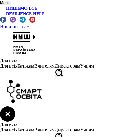
Меню
ПИШЕМО ЕСЕ
RESILIENCE.HELP
Напишіть нам
Для всіх
Для всіх
Батькам
Вчителям
Директорам
Учням
Для всіх
Для всіх
Батькам
Вчителям
Директорам
Учням