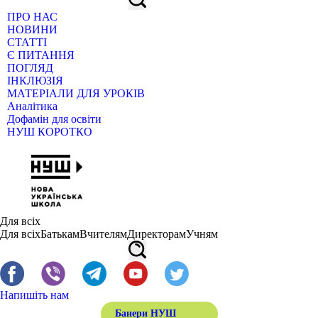
ПРО НАС
НОВИНИ
СТАТТІ
Є ПИТАННЯ
ПОГЛЯД
ІНКЛЮЗІЯ
МАТЕРІАЛИ ДЛЯ УРОКІВ
Аналітика
Дофамін для освіти
НУШ КОРОТКО
Для всіх
Для всіх
Батькам
Вчителям
Директорам
Учням
Напишіть нам
Банери НУШ