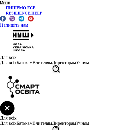
Меню
ПИШЕМО ЕСЕ
RESILIENCE.HELP
Напишіть нам
Для всіх
Для всіх
Батькам
Вчителям
Директорам
Учням
Для всіх
Для всіх
Батькам
Вчителям
Директорам
Учням