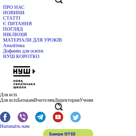
ПРО НАС
НОВИНИ
СТАТТІ
Є ПИТАННЯ
ПОГЛЯД
ІНКЛЮЗІЯ
МАТЕРІАЛИ ДЛЯ УРОКІВ
Аналітика
Дофамін для освіти
НУШ КОРОТКО
Для всіх
Для всіх
Батькам
Вчителям
Директорам
Учням
Напишіть нам
Банери НУШ