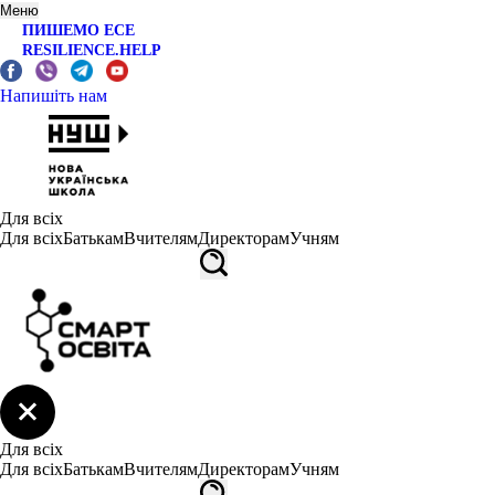
Меню
ПИШЕМО ЕСЕ
RESILIENCE.HELP
Напишіть нам
Для всіх
Для всіх
Батькам
Вчителям
Директорам
Учням
Для всіх
Для всіх
Батькам
Вчителям
Директорам
Учням