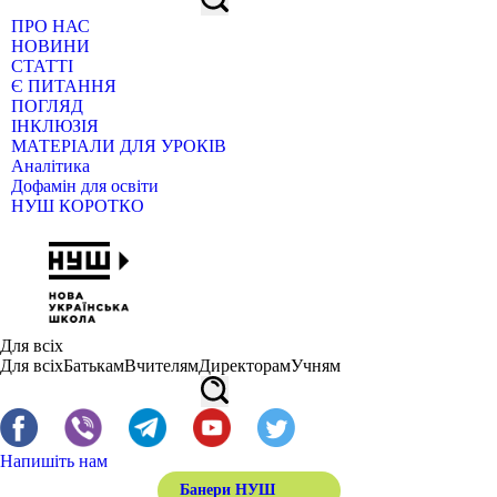
ПРО НАС
НОВИНИ
СТАТТІ
Є ПИТАННЯ
ПОГЛЯД
ІНКЛЮЗІЯ
МАТЕРІАЛИ ДЛЯ УРОКІВ
Аналітика
Дофамін для освіти
НУШ КОРОТКО
Для всіх
Для всіх
Батькам
Вчителям
Директорам
Учням
Напишіть нам
Банери НУШ