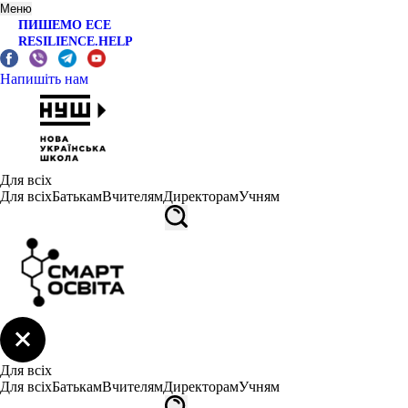
Меню
ПИШЕМО ЕСЕ
RESILIENCE.HELP
Напишіть нам
Для всіх
Для всіх
Батькам
Вчителям
Директорам
Учням
Для всіх
Для всіх
Батькам
Вчителям
Директорам
Учням