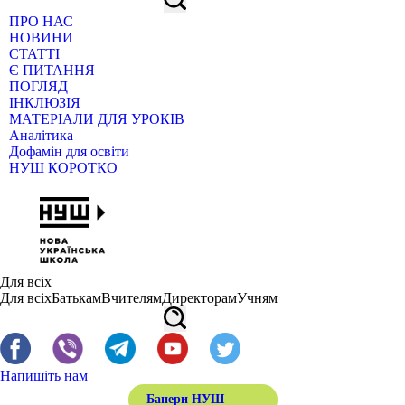
ПРО НАС
НОВИНИ
СТАТТІ
Є ПИТАННЯ
ПОГЛЯД
ІНКЛЮЗІЯ
МАТЕРІАЛИ ДЛЯ УРОКІВ
Аналітика
Дофамін для освіти
НУШ КОРОТКО
Для всіх
Для всіх
Батькам
Вчителям
Директорам
Учням
Напишіть нам
Банери НУШ