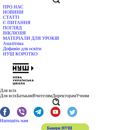
ПРО НАС
НОВИНИ
СТАТТІ
Є ПИТАННЯ
ПОГЛЯД
ІНКЛЮЗІЯ
МАТЕРІАЛИ ДЛЯ УРОКІВ
Аналітика
Дофамін для освіти
НУШ КОРОТКО
Для всіх
Для всіх
Батькам
Вчителям
Директорам
Учням
Напишіть нам
Банери НУШ