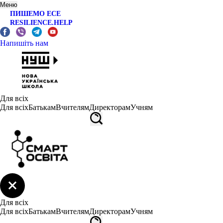
Меню
ПИШЕМО ЕСЕ
RESILIENCE.HELP
Напишіть нам
Для всіх
Для всіх
Батькам
Вчителям
Директорам
Учням
Для всіх
Для всіх
Батькам
Вчителям
Директорам
Учням