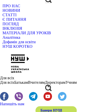
ПРО НАС
НОВИНИ
СТАТТІ
Є ПИТАННЯ
ПОГЛЯД
ІНКЛЮЗІЯ
МАТЕРІАЛИ ДЛЯ УРОКІВ
Аналітика
Дофамін для освіти
НУШ КОРОТКО
Для всіх
Для всіх
Батькам
Вчителям
Директорам
Учням
Напишіть нам
Банери НУШ