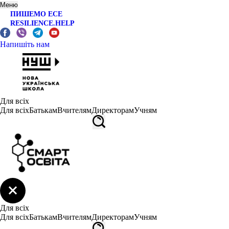
Меню
ПИШЕМО ЕСЕ
RESILIENCE.HELP
Напишіть нам
Для всіх
Для всіх
Батькам
Вчителям
Директорам
Учням
Для всіх
Для всіх
Батькам
Вчителям
Директорам
Учням