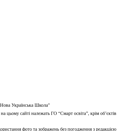
 "Нова Українська Школа"
 на цьому сайті належать ГО “Смарт освіта”, крім об’єктів
користання фото та зображень без погодження з редакцією