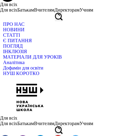
Для всіх
Для всіх
Батькам
Вчителям
Директорам
Учням
ПРО НАС
НОВИНИ
СТАТТІ
Є ПИТАННЯ
ПОГЛЯД
ІНКЛЮЗІЯ
МАТЕРІАЛИ ДЛЯ УРОКІВ
Аналітика
Дофамін для освіти
НУШ КОРОТКО
Для всіх
Для всіх
Батькам
Вчителям
Директорам
Учням