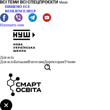
ВСІ ТЕМИ
ВСІ СПЕЦПРОЄКТИ
Меню
ПИШЕМО ЕСЕ
RESILIENCE.HELP
Напишіть нам
Для всіх
Для всіх
Батькам
Вчителям
Директорам
Учням