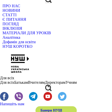
ПРО НАС
НОВИНИ
СТАТТІ
Є ПИТАННЯ
ПОГЛЯД
ІНКЛЮЗІЯ
МАТЕРІАЛИ ДЛЯ УРОКІВ
Аналітика
Дофамін для освіти
НУШ КОРОТКО
Для всіх
Для всіх
Батькам
Вчителям
Директорам
Учням
Напишіть нам
Банери НУШ