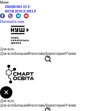
Меню
ПИШЕМО ЕСЕ
RESILIENCE.HELP
Напишіть нам
Для всіх
Для всіх
Батькам
Вчителям
Директорам
Учням
Для всіх
Для всіх
Батькам
Вчителям
Директорам
Учням