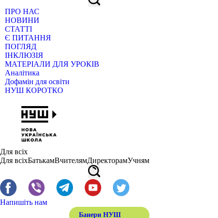
ПРО НАС
НОВИНИ
СТАТТІ
Є ПИТАННЯ
ПОГЛЯД
ІНКЛЮЗІЯ
МАТЕРІАЛИ ДЛЯ УРОКІВ
Аналітика
Дофамін для освіти
НУШ КОРОТКО
Для всіх
Для всіх
Батькам
Вчителям
Директорам
Учням
Напишіть нам
Банери НУШ