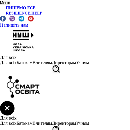
Меню
ПИШЕМО ЕСЕ
RESILIENCE.HELP
Напишіть нам
Для всіх
Для всіх
Батькам
Вчителям
Директорам
Учням
Для всіх
Для всіх
Батькам
Вчителям
Директорам
Учням