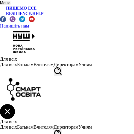
Меню
ПИШЕМО ЕСЕ
RESILIENCE.HELP
Напишіть нам
Для всіх
Для всіх
Батькам
Вчителям
Директорам
Учням
Для всіх
Для всіх
Батькам
Вчителям
Директорам
Учням