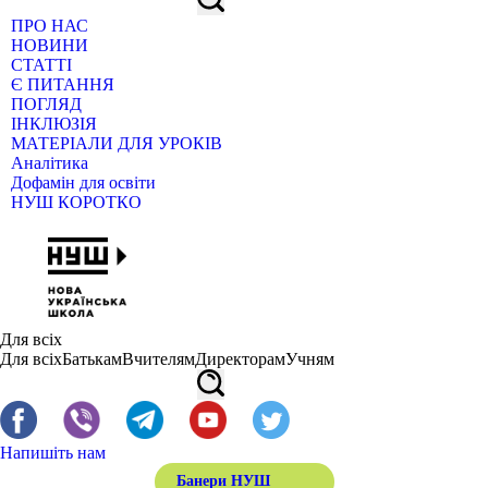
ПРО НАС
НОВИНИ
СТАТТІ
Є ПИТАННЯ
ПОГЛЯД
ІНКЛЮЗІЯ
МАТЕРІАЛИ ДЛЯ УРОКІВ
Аналітика
Дофамін для освіти
НУШ КОРОТКО
Для всіх
Для всіх
Батькам
Вчителям
Директорам
Учням
Напишіть нам
Банери НУШ